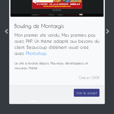
Bowling de Montargis
Précédent
Pro
Mon premier site vendu. Mes premiers pas
avec PHP. Un thème adapté aux besoins du
client. Beaucoup d'élément visuel créé
avec
Photoshop
.
Le site a évolué depuis. Nouveau développeur, et
nouveau thème.
Créé en 2008
Voir le projet