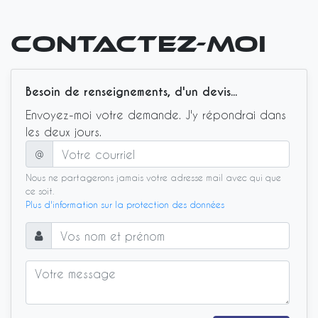
Contactez-moi
Besoin de renseignements, d'un devis...
Envoyez-moi votre demande. J'y répondrai dans
les deux jours.
Information
@
Nous ne partagerons jamais votre adresse mail avec qui que
ce soit.
Plus d'information sur la protection des données
Email
Username
Message